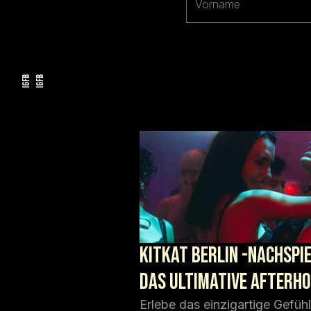
FB
FB
IG
IG
KitKat Berlin -Nachspie
das ultimative Afterh
Erlebe das einzigartige Gefüh